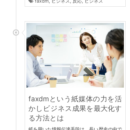
faxdm
,
ビジネス
,
反応
,
ビジネス
faxdmという紙媒体の力を活
かしビジネス成果を最大化す
る方法とは
紙を用いた情報伝達手段は、長い歴史の中で