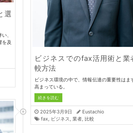
と選
伴い、
響を及
ビジネスでのfax活用術と業
較方法
ビジネス環境の中で、情報伝達の重要性はま
高まっている。
続きを読む
2025年3月9日
Eustachio
fax
,
ビジネス
,
業者
,
比較