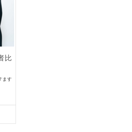
者比
すます