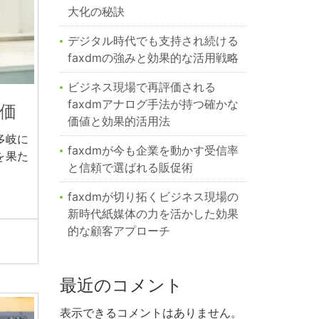
大化の秘訣
デジタル時代でも支持され続ける
faxdmの強みと効果的な活用戦略
ビジネス現場で再評価される
faxdmアナログ手法が持つ確かな
評価
価値と効果的活用法
多岐に
faxdmが今も企業を動かす受信率
を果た
と信頼で選ばれる販促術
faxdmが切り拓くビジネス現場の
新時代紙媒体の力を活かした効果
的な顧客アプローチ
最近のコメント
表示できるコメントはありません。