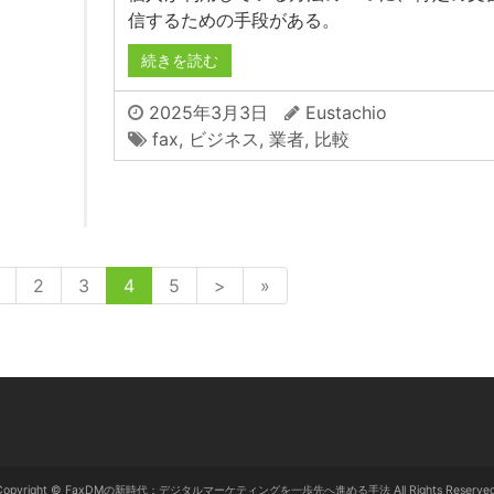
信するための手段がある。
続きを読む
2025年3月3日
Eustachio
fax
,
ビジネス
,
業者
,
比較
2
3
4
5
>
»
Copyright © FaxDMの新時代：デジタルマーケティングを一歩先へ進める手法 All Rights Reserved