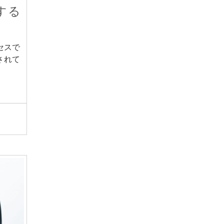
する
セスで
されて