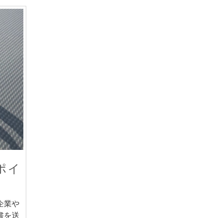
ポイ
企業や
書を送