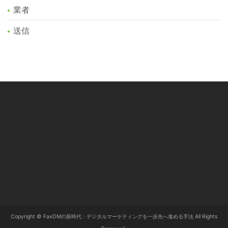
業者
送信
Copyright © FaxDMの新時代：デジタルマーケティングを一歩先へ進める手法 All Rights