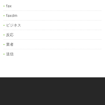
fax
faxdm
ビジネス
反応
業者
送信